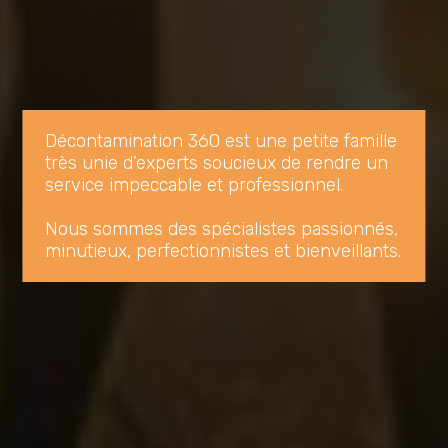
Décontamination 360 est une petite famille 
très unie d’experts soucieux de rendre un 
service impeccable et professionnel. 

Nous sommes des spécialistes passionnés, 
minutieux, perfectionnistes et bienveillants.